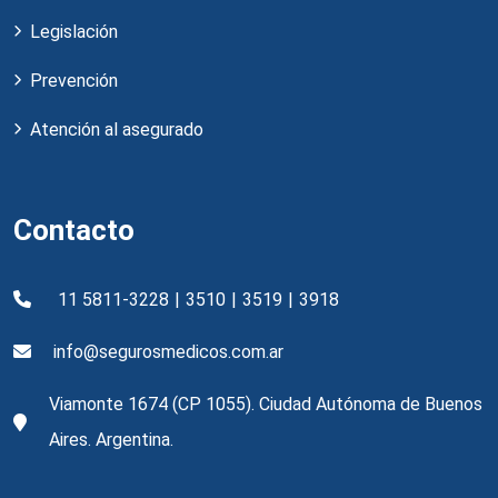
Legislación
Prevención
Atención al asegurado
Contacto
11 5811-3228
|
3510
|
3519
|
3918
info@segurosmedicos.com.ar
Viamonte 1674 (CP 1055). Ciudad Autónoma de Buenos
Aires. Argentina.