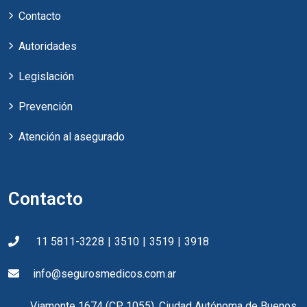
Contacto
Autoridades
Legislación
Prevención
Atención al asegurado
Contacto
11 5811-3228
|
3510
|
3519
|
3918
info@segurosmedicos.com.ar
Viamonte 1674 (CP 1055). Ciudad Autónoma de Buenos